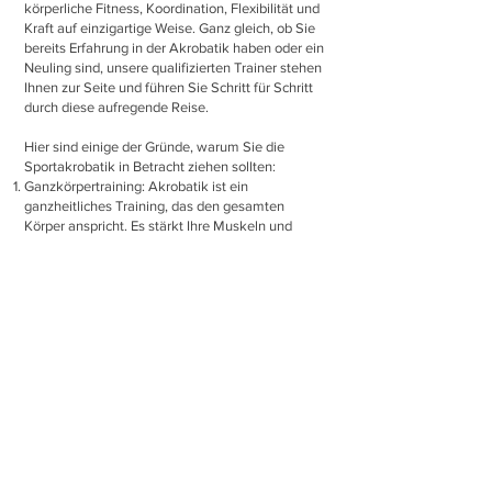
körperliche Fitness, Koordination, Flexibilität und
Kraft auf einzigartige Weise. Ganz gleich, ob Sie
bereits Erfahrung in der Akrobatik haben oder ein
Neuling sind, unsere qualifizierten Trainer stehen
Ihnen zur Seite und führen Sie Schritt für Schritt
durch diese aufregende Reise.
Hier sind einige der Gründe, warum Sie die
Sportakrobatik in Betracht ziehen sollten:
Ganzkörpertraining: Akrobatik ist ein
ganzheitliches Training, das den gesamten
Körper anspricht. Es stärkt Ihre Muskeln und
verbessert Ihre Ausdauer, während es gleichzeitig
Flexibilität und Beweglichkeit fördert.
Teamarbeit und Vertrauen: In der Sportakrobatik
arbeiten Sie eng mit anderen zusammen. Es
fördert Teamgeist, Kommunikation und
Vertrauen, da Sie lernen, sich auf Ihre Partner zu
verlassen und als Einheit zu agieren.
Kreativer Ausdruck: Sportakrobatik bietet eine
kreative Plattform, auf der Sie Ihre
Bewegungsfähigkeiten und Choreografie-Talente
entdecken und entwickeln können.
Selbstvertrauen und Selbstbewusstsein: Durch
das Überwinden von Herausforderungen und das